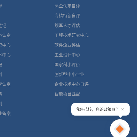
导
高企认定自评
专精特新自评
登记
领军人才评估
心认定
工程技术研究中心
究中心
软件企业评估
术中心
工业设计中心
报
国家科小评价
划
创新型中小企业
套认定
企业技术中心自评
务
智能项目匹配
划
×
我是芯核，您的政策顾问
业备案