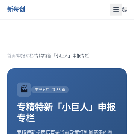
跳到主要内容
新每创
首页
关于我们
首页
/
申报专栏
/
专精特新「小巨人」申报专栏
服务介绍
成功案例
🏭
新闻洞察
申报专栏 · 共 38 篇
政策资源
专精特新「小巨人」申报
专栏
FAQ
联系我们
专精特新梯度培育是当前政策红利最密集的赛