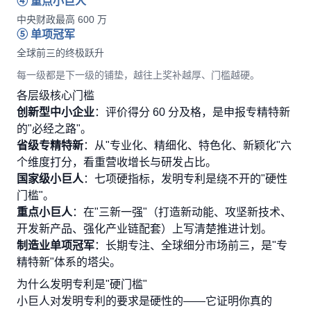
④ 重点小巨人
中央财政最高 600 万
⑤ 单项冠军
全球前三的终极跃升
每一级都是下一级的铺垫，越往上奖补越厚、门槛越硬。
各层级核心门槛
创新型中小企业
：评价得分 60 分及格，是申报专精特新
的"必经之路"。
省级专精特新
：从"专业化、精细化、特色化、新颖化"六
个维度打分，看重营收增长与研发占比。
国家级小巨人
：七项硬指标，发明专利是绕不开的"硬性
门槛"。
重点小巨人
：在"三新一强"（打造新动能、攻坚新技术、
开发新产品、强化产业链配套）上写清楚推进计划。
制造业单项冠军
：长期专注、全球细分市场前三，是"专
精特新"体系的塔尖。
为什么发明专利是"硬门槛"
小巨人对发明专利的要求是硬性的——它证明你真的