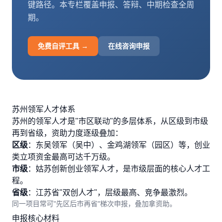
键路径。本专栏覆盖申报、答辩、中期检查全周
期。
拨打 18020275753
免费自评工具 →
在线咨询申报
免费自评
苏州领军人才体系
苏州的领军人才是"市区联动"的多层体系，从区级到市级
再到省级，资助力度逐级叠加：
区级
：东吴领军（吴中）、金鸡湖领军（园区）等，创业
类立项资金最高可达千万级。
市级
：姑苏创新创业领军人才，是市级层面的核心人才工
程。
省级
：江苏省"双创人才"，层级最高、竞争最激烈。
同一项目常可"先区后市再省"梯次申报，叠加拿资助。
申报核心材料