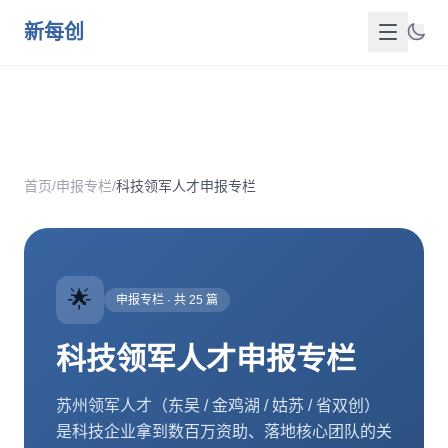
跳到主要内容
新每创
首页
关于我们
首页
/
申报专栏
/
科技领军人才申报专栏
服务介绍
成功案例
🌟
新闻洞察
申报专栏 · 共 25 篇
政策资源
科技领军人才申报专栏
FAQ
苏州领军人才（东吴 / 金鸡湖 / 姑苏 / 省双创）
是科技企业拿到数百万资助、落地核心团队的关
联系我们