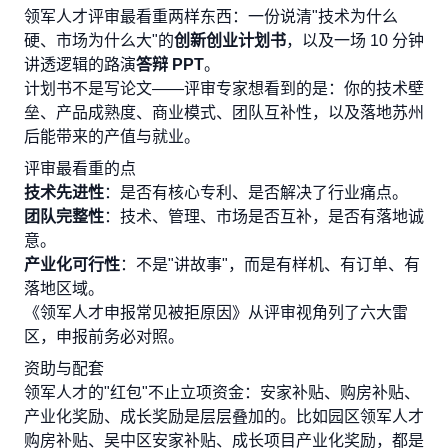
领军人才评审最看重两样东西：一份说清"技术为什么
硬、市场为什么大"的
创新创业计划书
，以及一场 10 分钟
讲透逻辑的路演
答辩 PPT
。
计划书不是写论文——评审专家想看到的是：你的技术壁
垒、产品成熟度、商业模式、团队互补性，以及落地苏州
后能带来的产值与就业。
评审最看重的点
技术先进性
：是否有核心专利、是否解决了行业痛点。
团队完整性
：技术、管理、市场是否互补，是否有落地诚
意。
产业化可行性
：不是"讲故事"，而是有样机、有订单、有
落地区域。
《领军人才申报常见被拒原因》从评审视角列了六大雷
区，申报前务必对照。
资助与配套
领军人才的"红包"不止立项资金：安家补贴、购房补贴、
产业化奖励、成长奖励是层层叠加的。比如园区领军人才
购房补贴、吴中区安家补贴、成长项目产业化奖励，都是