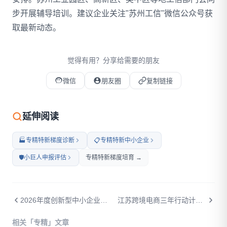
步开展辅导培训。建议企业关注"苏州工信"微信公众号获
取最新动态。
觉得有用？分享给需要的朋友
微信
朋友圈
复制链接
微信扫码打开本文
延伸阅读
🏭
专精特新梯度诊断
📋
专精特新中小企业
🛡️
小巨人申报评估
专精特新梯度培育 →
2026年度创新型中小企业评价（复核）工作通知
江苏跨境电商三年行动计划发布：企业最高能拿多少钱？谁可以申报？
打开微信扫一扫
相关「专精」文章
在微信内打开后分享给好友或