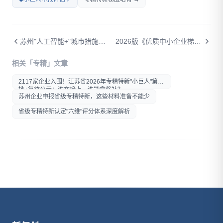
苏州"人工智能+"城市措施出炉：12大方向、最高1亿支持，你家企业能"蹭"到多少？
2026版《优质中小企业梯度培育管理办法》正式发布——专精特新认定迎来新标准（工信部企业〔2026〕2号）
打开微信扫一扫
相关「专精」文章
在微信内打开后分享给好友或
朋友圈
2117家企业入围！江苏省2026年专精特新"小巨人"第八
批+复核公示：谁在榜上，谁能拿奖补？
苏州企业申报省级专精特新，这些材料准备不能少
省级专精特新认定"六维"评分体系深度解析