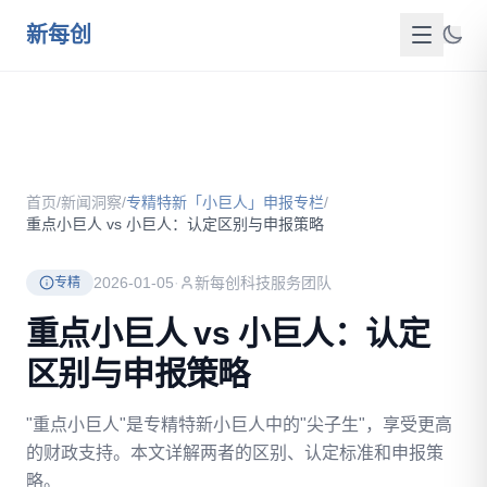
跳到主要内容
新每创
首页
关于我们
首页
/
新闻洞察
/
专精特新「小巨人」申报专栏
/
服务介绍
重点小巨人 vs 小巨人：认定区别与申报策略
成功案例
2026-01-05
·
新每创科技服务团队
专精
新闻洞察
重点小巨人 vs 小巨人：认定
区别与申报策略
政策资源
"重点小巨人"是专精特新小巨人中的"尖子生"，享受更高
FAQ
的财政支持。本文详解两者的区别、认定标准和申报策
联系我们
略。