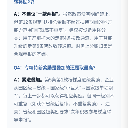
转补贴吗？
A：不建议"一款两报"。
虽然政策没有明确禁止，
但第12条规定"扶持总金额不超过扶持期间的地方
能力范围"且"就高不重复"。建议按设备用途分
类：用于产能扩大的走第4条技改通道，用于智能
升级的走第6条智改数转通道。财务上分账归集是
合规申报的基础。
Q4：专精特新奖励是叠加的还是取最高？
A：累进叠加。
第5条第1款按梯度逐级奖励，企业
从园区级→省级→国家级"小巨人"→国家级单项冠
军，每上一步都可以获得相应奖励。但同一级别不
可重复（如获评省级后复审，不重复奖励）。注
意：省级和园区级奖励要求"次年积极参与梯度辅
导申报"。