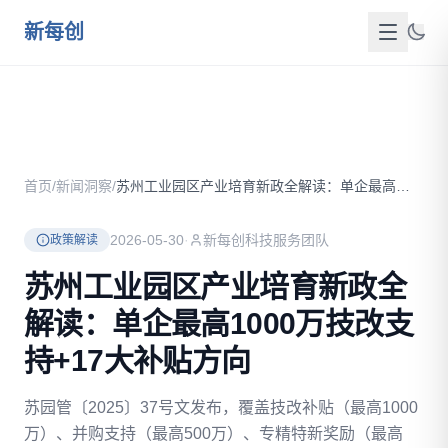
跳到主要内容
新每创
首页
关于我们
首页
/
新闻洞察
/
苏州工业园区产业培育新政全解读：单企最高1000万技改支持+...
服务介绍
2026-05-30
·
新每创科技服务团队
政策解读
成功案例
苏州工业园区产业培育新政全
新闻洞察
解读：单企最高1000万技改支
政策资源
持+17大补贴方向
FAQ
苏园管〔2025〕37号文发布，覆盖技改补贴（最高1000
万）、并购支持（最高500万）、专精特新奖励（最高
联系我们