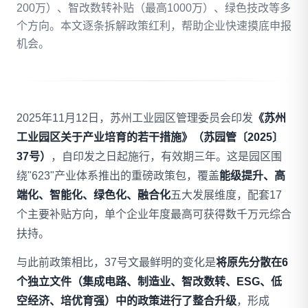
200万）、智改数转补贴（最高1000万）、绿色技改等多
个方向。本文逐条拆解政策红利，帮助企业快速摸底申报
拨打 18020275753
机会。
免费自评
2025年11月12日，苏州工业园区管理委员会印发
《苏州
工业园区关于产业培育的若干措施》（苏园管〔2025〕
37号）
，自印发之日起施行，有效期三年。这是园区围
绕"623"产业体系推出的重磅政策包，覆盖
能级提升、高
端化、智能化、绿色化、融合化
五大发展维度，配套17
个主要补贴方向，单个企业年度最高可获得数千万元综合
扶持。
与此前政策相比，37号文最鲜明的变化是
将原先分散在6
个独立文件（集成电路、制造业、智改数转、ESG、低
空经济、培优育强）中的政策进行了整合升级
，形成