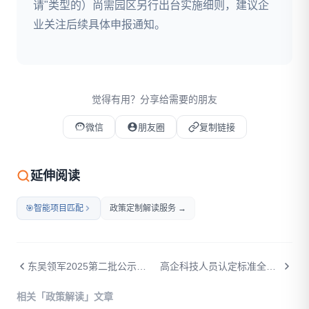
请"类型的）尚需园区另行出台实施细则，建议企
业关注后续具体申报通知。
觉得有用？分享给需要的朋友
微信
朋友圈
复制链接
微信扫码打开本文
延伸阅读
🎯
智能项目匹配
政策定制解读服务 →
东吴领军2025第二批公示：47个项目入选，新材料和AI成为最大赢家
高企科技人员认定标准全解：谁可以算、谁不能算
相关「政策解读」文章