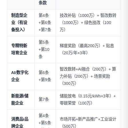
条款
制造型企
第4条
技改补贴（1000万）+ 智改数转
业（有设
+第6条
（1000万）+ 绿色技改（100
备投入）
+第7条
万）
第5条
专精特新
梯度奖励（最高200万）+ 贴息
+第10
培育企业
（20万/年×3年）
条
智改数转+AI融合（200万）+ 算
AI/数字化
第6条
力补贴（200万）+ 场景奖励
企业
+第9条
（300万）
新能源/储
储能放电（0.15元/kWh×3年）+
第7条
能企业
零碳荣誉（100万）
第4条
消费品/品
市场开拓+新产品推广+工业设计
+第5条
牌企业
（500万）