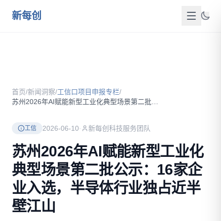
跳到主要内容
新每创
首页
关于我们
首页
/
新闻洞察
/
工信口项目申报专栏
/
服务介绍
苏州2026年AI赋能新型工业化典型场景第二批公示：16家企...
成功案例
2026-06-10
·
新每创科技服务团队
工信
新闻洞察
苏州2026年AI赋能新型工业化
典型场景第二批公示：16家企
政策资源
业入选，半导体行业独占近半
FAQ
壁江山
联系我们