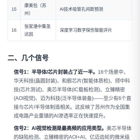
康美包（苏
15
AI技术吸管孔间距预测
州）
张家港中集圣
16
深度学习数字探伤智能评片
达因
二、几个信号
信号1：半导体/芯片封装占了近一半。
16个场景中，
华天科技(晶圆封装)、和舰芯片(智能体质检)、颀中科
技(芯片测试)、奥芯半导体(IC载板检测)、立臻精密
(AOI视觉)、迈为科技(泛半导体装备)——至少有6个直
接与芯片/半导体制造相关。这反映了苏州作为全国集
成电路产业重镇的AI渗透率正在快速提升。
信号2：AI视觉检测是最高频的应用类型。
奥芯半导体
的缺陷检测、立臻精密的AOI+AI、亿迈齿轮的微米级