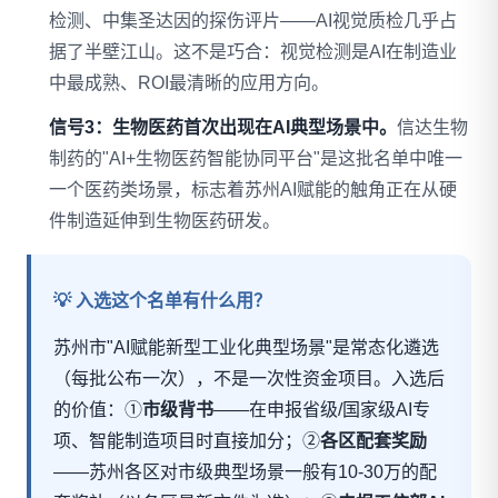
检测、中集圣达因的探伤评片——AI视觉质检几乎占
据了半壁江山。这不是巧合：视觉检测是AI在制造业
中最成熟、ROI最清晰的应用方向。
信号3：生物医药首次出现在AI典型场景中。
信达生物
制药的"AI+生物医药智能协同平台"是这批名单中唯一
一个医药类场景，标志着苏州AI赋能的触角正在从硬
件制造延伸到生物医药研发。
💡 入选这个名单有什么用？
苏州市"AI赋能新型工业化典型场景"是常态化遴选
（每批公布一次），不是一次性资金项目。入选后
的价值：①
市级背书
——在申报省级/国家级AI专
项、智能制造项目时直接加分；②
各区配套奖励
——苏州各区对市级典型场景一般有10-30万的配