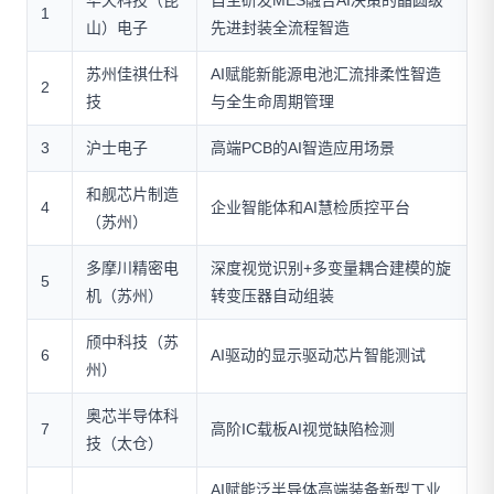
华天科技（昆
自主研发MES融合AI决策的晶圆级
1
山）电子
先进封装全流程智造
苏州佳祺仕科
AI赋能新能源电池汇流排柔性智造
2
技
与全生命周期管理
3
沪士电子
高端PCB的AI智造应用场景
和舰芯片制造
4
企业智能体和AI慧检质控平台
（苏州）
多摩川精密电
深度视觉识别+多变量耦合建模的旋
5
机（苏州）
转变压器自动组装
颀中科技（苏
6
AI驱动的显示驱动芯片智能测试
州）
奥芯半导体科
7
高阶IC载板AI视觉缺陷检测
技（太仓）
AI赋能泛半导体高端装备新型工业