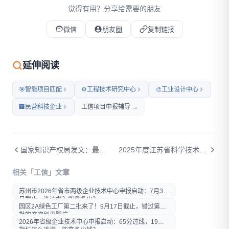
觉得有用？分享给需要的朋友
微信
朋友圈
复制链接
微信扫码打开本文
延伸阅读
🎯
智能项目匹配
⚙️
工程技术研究中心
🎨
工业设计中心
🏢
民营科技企业
工信项目申报辅导 →
国家知识产权局发文：最全省钱攻略来了！中小企业怎么白嫖知识产权公共服务？
2025年度江苏省科学技术奖来了！一文看懂谁能报、怎么报、好处在哪
打开微信扫一扫
相关「工信」文章
在微信内打开后分享给好友或
朋友圈
苏州市2026年省市两级企业技术中心申报启动：7月30
日截止，谁该报？能拿多少？
园区2A绿色工厂第二批来了！9月17日截止，错过第一
批的这次别再踩坑
2026年省级企业技术中心申报启动：65分过线，19项