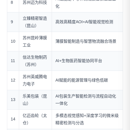
8
苏州迈为科技
化
立臻精密智造
9
高效高精度AOI+AI智能视觉检测
（昆山）
苏州昆岭薄膜
10
薄膜智能制造与智慧物流融合场景
工业
信达生物制药
11
AI+生物医药智能协同平台
（苏州）
苏州英威腾电
12
AI赋能的能源管理与绿色低碳
力电子
乐美包装（昆
AI包装生产智能检测与流程自动化
13
山）
一体化
亿迈齿轮（太
多模态视觉感知+深度学习的微米级
14
仓）
精密检测与分选