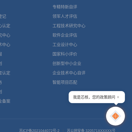
专精特新自评
登记
领军人才评估
心认定
工程技术研究中心
究中心
软件企业评估
术中心
工业设计中心
报
国家科小评价
划
创新型中小企业
套认定
企业技术中心自评
务
智能项目匹配
划
×
我是芯核，您的政策顾问
业备案
苏ICP备2021044072号-2
|
苏公网安备 320571XXXXXX号