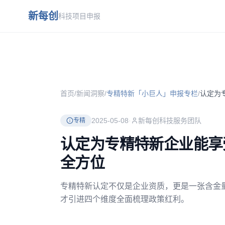
跳到主要内容
新每创
科技项目申报
首页
/
新闻洞察
/
专精特新「小巨人」申报专栏
/
2025-05-08
·
新每创科技服务团队
专精
认定为专精特新企业能享
全方位
专精特新认定不仅是企业资质，更是一张含金量
才引进四个维度全面梳理政策红利。