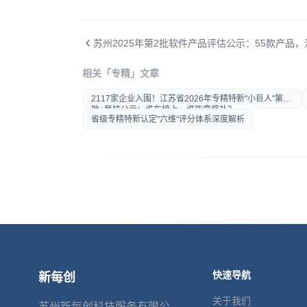
相关「专精」文章
打开微信扫一扫
2117家企业入围！江苏省2026年专精特新"小巨人"第八
在微信内打开后分享给好友或
批+复核公示：谁在榜上，谁能拿奖补？
朋友圈
省级专精特新认定"六维"评分体系深度解析
快速导航
新每创
关于我们
苏州新每创科技服务有限公