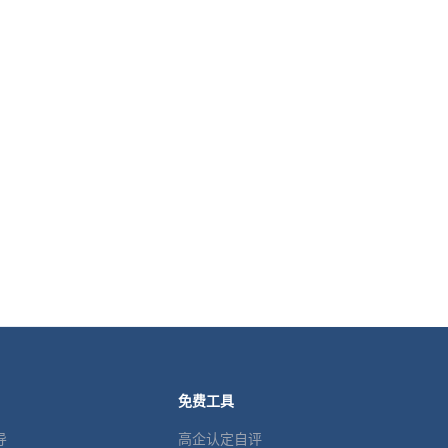
免费工具
导
高企认定自评