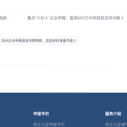
苏州2025年第2批软件产品评估公示：55款产品，浩辰CAD Mac版首次亮相
重点"小巨人"企业申报：最高600万中央财政支持详解
苏州企业申报省级专精特新，这些材料准备不能少
申报专栏
服务介绍
高企认定申报专栏
高企认定辅