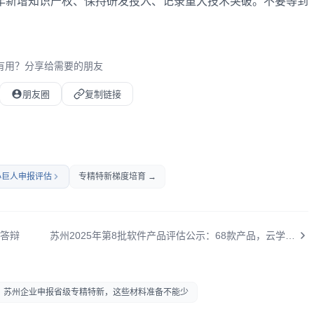
年新增知识产权、保持研发投入、记录重大技术突破。不要等到
有用？分享给需要的朋友
朋友圈
复制链接
小巨人申报评估
专精特新梯度培育 →
审答辩
苏州2025年第8批软件产品评估公示：68款产品，云学堂、添可、追觅智能清洁软件上线
苏州企业申报省级专精特新，这些材料准备不能少