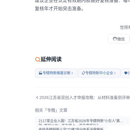
建议企业在认定有效期内就做好复核准备：每
复核年才开始突击准备。
觉得
微信
微信扫码打开本文
延伸阅读
🏭
专精特新梯度诊断
📋
专精特新中小企业
🛡️
2026江苏省双创人才申报攻略：从材料准备到评
相关「专精」文章
打开微信扫一扫
2117家企业入围！江苏省2026年专精特新"小巨人"第八
在微信内打开后分享给好友或
批+复核公示：谁在榜上，谁能拿奖补？
朋友圈
省级专精特新认定"六维"评分体系深度解析