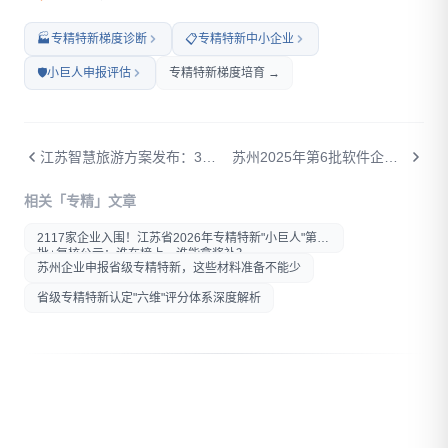
🏭
专精特新梯度诊断
📋
专精特新中小企业
🛡️
小巨人申报评估
专精特新梯度培育 →
江苏智慧旅游方案发布：30个AI+文旅场景、六大方向——做文旅科技的企业怎么上车？
苏州2025年第6批软件企业年度评估公示：32家企业通过，文华财经、清研捷运、远大信息在列
打开微信扫一扫
相关「专精」文章
在微信内打开后分享给好友或
朋友圈
2117家企业入围！江苏省2026年专精特新"小巨人"第八
批+复核公示：谁在榜上，谁能拿奖补？
苏州企业申报省级专精特新，这些材料准备不能少
省级专精特新认定"六维"评分体系深度解析