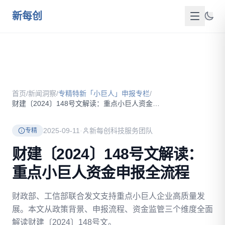
跳到主要内容
新每创
首页
关于我们
首页
/
新闻洞察
/
专精特新「小巨人」申报专栏
/
服务介绍
财建〔2024〕148号文解读：重点小巨人资金申报全流程
成功案例
2025-09-11
·
新每创科技服务团队
专精
新闻洞察
财建〔2024〕148号文解读：
重点小巨人资金申报全流程
政策资源
财政部、工信部联合发文支持重点小巨人企业高质量发
FAQ
展。本文从政策背景、申报流程、资金监管三个维度全面
联系我们
解读财建〔2024〕148号文。