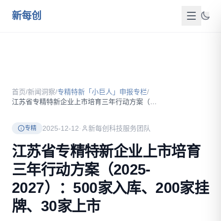
跳到主要内容
新每创
首页
关于我们
首页
/
新闻洞察
/
专精特新「小巨人」申报专栏
/
服务介绍
江苏省专精特新企业上市培育三年行动方案（2025-2027）...
成功案例
2025-12-12
·
新每创科技服务团队
专精
新闻洞察
江苏省专精特新企业上市培育
三年行动方案（2025-
政策资源
2027）：500家入库、200家挂
FAQ
牌、30家上市
联系我们