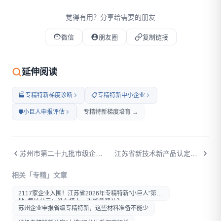
觉得有用？分享给需要的朋友
微信
朋友圈
复制链接
微信扫码打开本文
延伸阅读
🏭
专精特新梯度诊断
📋
专精特新中小企业
🛡️
小巨人申报评估
专精特新梯度培育 →
苏州市第二十九批市级企业技术中心拟认定名单公示：185家企业入选，工业园区数量最多
江苏省新技术新产品认定管理办法正式出台："三首两新"有了统一管理规范
打开微信扫一扫
相关「专精」文章
在微信内打开后分享给好友或
朋友圈
2117家企业入围！江苏省2026年专精特新"小巨人"第八
批+复核公示：谁在榜上，谁能拿奖补？
苏州企业申报省级专精特新，这些材料准备不能少