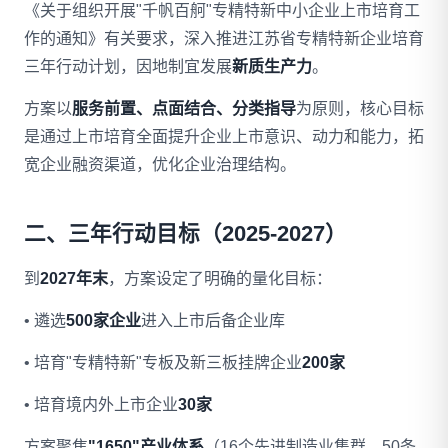
《关于组织开展"千帆百舸"专精特新中小企业上市培育工
作的通知》有关要求，深入推进江苏省专精特新企业培育
三年行动计划，因地制宜发展
新质生产力
。
方案以
服务前置、点面结合、分类指导
为原则，核心目标
是通过上市培育全面提升企业上市意识、动力和能力，拓
宽企业融资渠道，优化企业治理结构。
二、三年行动目标（2025-2027）
到
2027年末
，方案设定了明确的量化目标：
• 遴选
500家企业
进入上市后备企业库
• 培育"专精特新"专板及新三板挂牌企业
200家
• 培育境内外上市企业
30家
方案聚焦
"1650"产业体系
（16个先进制造业集群、50条