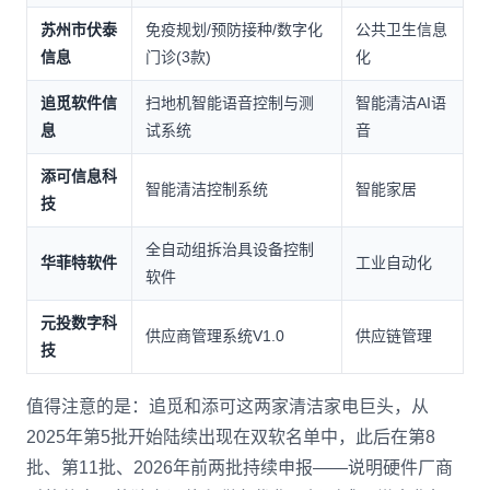
苏州市伏泰
免疫规划/预防接种/数字化
公共卫生信息
信息
门诊(3款)
化
追觅软件信
扫地机智能语音控制与测
智能清洁AI语
息
试系统
音
添可信息科
智能清洁控制系统
智能家居
技
全自动组拆治具设备控制
华菲特软件
工业自动化
软件
元投数字科
供应商管理系统V1.0
供应链管理
技
值得注意的是：追觅和添可这两家清洁家电巨头，从
2025年第5批开始陆续出现在双软名单中，此后在第8
批、第11批、2026年前两批持续申报——说明硬件厂商