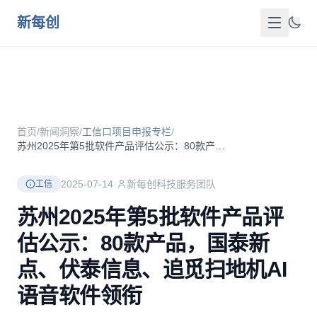
跳到主要内容
新每创
首页
关于我们
首页
/
新闻洞察
/
工信口项目申报专栏
/
服务介绍
苏州2025年第5批软件产品评估公示：80款产品，国泰新点、...
成功案例
2025-07-14
·
新每创科技服务团队
工信
新闻洞察
苏州2025年第5批软件产品评
估公示：80款产品，国泰新
政策资源
点、伏泰信息、追觅扫地机AI
FAQ
语音软件领衔
联系我们