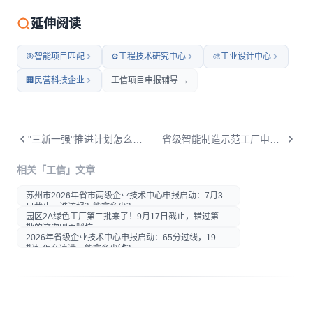
微信扫码打开本文
延伸阅读
🎯
智能项目匹配
⚙️
工程技术研究中心
🎨
工业设计中心
🏢
民营科技企业
工信项目申报辅导 →
"三新一强"推进计划怎么写？重点小巨人申报核心攻略
省级智能制造示范工厂申报指南：评价标准与申报材料
打开微信扫一扫
相关「工信」文章
在微信内打开后分享给好友或
朋友圈
苏州市2026年省市两级企业技术中心申报启动：7月30
日截止，谁该报？能拿多少？
园区2A绿色工厂第二批来了！9月17日截止，错过第一
批的这次别再踩坑
2026年省级企业技术中心申报启动：65分过线，19项
指标怎么凑满、能拿多少钱？