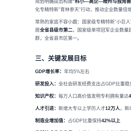
规划明确提出构建
"科小—高企—瞪羚与独角兽
化专精特新"育林参天"行动，推动企业数量倍
常熟的家底不容小觑：国家级专精特新"小巨人
居
全省县级市第二
，国家级单项冠军企业数量
群，全省县市区第一。
三、关键发展目标
GDP增长率：
年均5%左右
研发投入：
全社会研发经费支出占GDP比重稳
知识产权：
每万人口高价值发明专利拥有量达
人才引进：
新增大专以上学历人才
12万人
，新
制造业增加值：
占GDP比重保持
42%以上