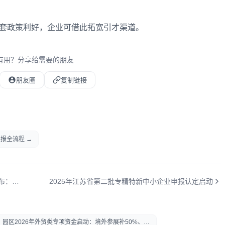
配套政策利好，企业可借此拓宽引才渠道。
有用？分享给需要的朋友
朋友圈
复制链接
报全流程 →
昆山市两岸青年就业创业载体建设发展实施细则发布：项目最高20万支持
2025年江苏省第二批专精特新中小企业申报认定启动
园区2026年外贸类专项资金启动：境外参展补50%、外