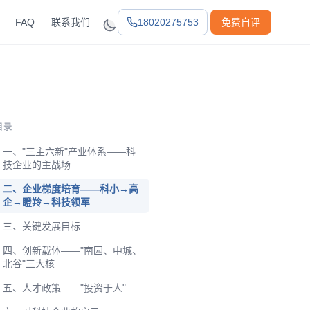
FAQ
联系我们
18020275753
免费自评
目录
一、"三主六新"产业体系——科
技企业的主战场
二、企业梯度培育——科小→高
企→瞪羚→科技领军
三、关键发展目标
四、创新载体——"南园、中城、
北谷"三大核
五、人才政策——"投资于人"