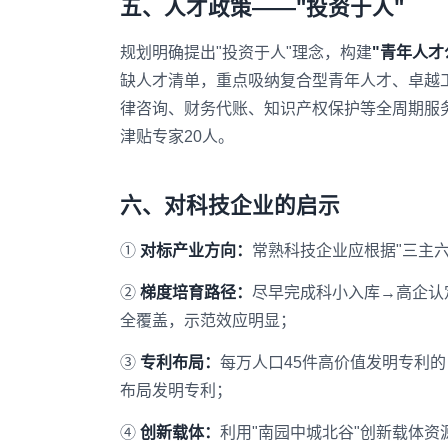
五、人才政策——"投资于人"
规划明确提出"投资于人"理念，构建
"青年人才
缺人才清单，重点吸纳复合型青年人才、卓越工
律咨询、财务代账、知识产权保护等全周期服务
津贴专家20人。
六、对科技企业的启示
①
对标产业方向：
常熟科技企业应根据"三主
②
梯度培育路径：
尽早完成科小入库→高企认
全覆盖，示范效应明显；
③
专利布局：
每万人口45件高价值发明专利
布局发明专利；
④
创新载体：
利用"南园中城北谷"创新载体