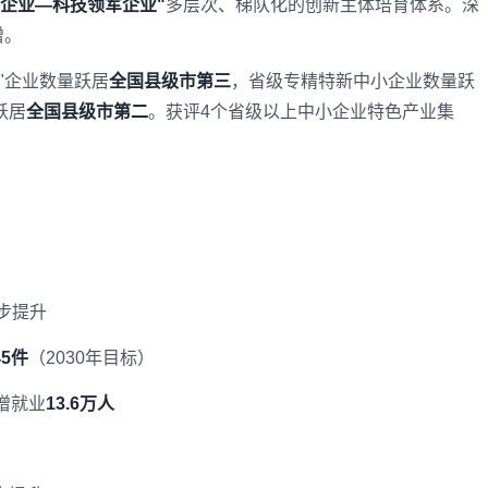
企业—科技领军企业"
多层次、梯队化的创新主体培育体系。深
增。
"企业数量跃居
全国县级市第三
，省级专精特新中小企业数量跃
跃居
全国县级市第二
。获评4个省级以上中小企业特色产业集
步提升
45件
（2030年目标）
增就业
13.6万人