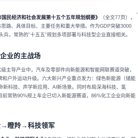
市国民经济和社会发展第十五个五年规划纲要》
（全文77页），
思路、具体目标、主要任务和重大举措。作为GDP突破3000
排头兵，常熟的"十五五"规划多项部署与科技型企业直接相关。
技企业的主战场
亿级主导产业中，汽车及零部件向新能源和智能网联赛道突破，
牌和户外运动升级。六大新兴产业重点发力：绿色新能源（储能
命新科技、声学新应用、AI新场景。同时布局深海科技、氢
前常熟90%规上车企已切入新能源赛道，86%化工企业向新能
企→瞪羚→科技领军