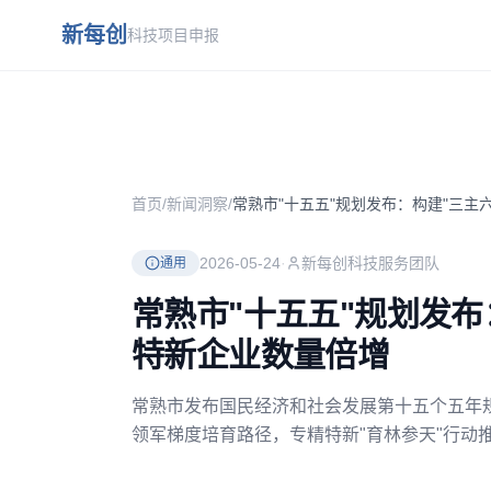
跳到主要内容
新每创
科技项目申报
首页
/
新闻洞察
/
2026-05-24
·
新每创科技服务团队
通用
常熟市"十五五"规划发布
特新企业数量倍增
常熟市发布国民经济和社会发展第十五个五年规
领军梯度培育路径，专精特新"育林参天"行动