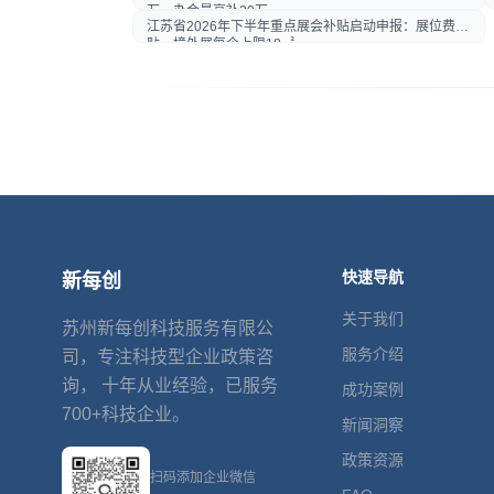
万，办会最高补30万
朋友圈
江苏省2026年下半年重点展会补贴启动申报：展位费补
贴，境外展每企上限18㎡
快速导航
新每创
关于我们
苏州新每创科技服务有限公
服务介绍
司，专注科技型企业政策咨
询， 十年从业经验，已服务
成功案例
700+科技企业。
新闻洞察
政策资源
扫码添加企业微信