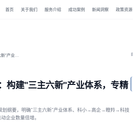
首页
关于我们
服务介绍
成功案例
新闻洞察
政策资源
常熟市"十五五"规划发布：构建"三主六新"产业体系，专精特新...
：构建"三主六新"产业体系，专精
划纲要，明确"三主六新"产业体系、科小→高企→瞪羚→科技
推动企业数量倍增。