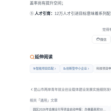
盖率尚有提升空间；
⑤
人才引育：
12万人才引进目标意味着系列
觉得
微信
微信扫码打开本文
延伸阅读
🎯
智能项目匹配
📝
创新型中小企业
科技项目申
相关「通用」文章
打开微信扫一扫
园区2026年会展业引导资金启动申报：办展最高奖50
在微信内打开后分享给好友或