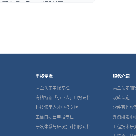
贸平台最高500万、AEO认证免申即享
申报专栏
服务介绍
高企认定申报专栏
高企认定辅
专精特新「小巨人」申报专栏
双软认定
科技领军人才申报专栏
软件著作权
工信口项目申报专栏
外资研发中
研发体系与研发加计扣除专栏
工程技术研