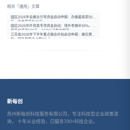
打开微信扫一扫
相关「通用」文章
在微信内打开后分享给好友或
朋友圈
园区2026年会展业引导资金启动申报：办展最高奖50
万，办会最高补30万
园区2026年外贸类专项资金启动：境外参展补50%、外
贸平台最高500万、AEO认证免申即享
江苏省2026年下半年重点展会补贴启动申报：展位费补
贴，境外展每企上限18㎡
新每创
苏州新每创科技服务有限公司，专注科技型企业政策咨
询， 十年从业经验，已服务700+科技企业。