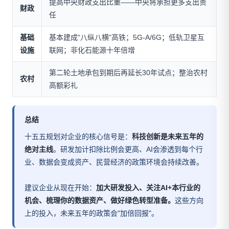
提高中央财政支出比重——中央将承担更多支出责
财政
任
基础
基本建成"八纵八横"高铁；5G-A/6G；低轨卫星互
设施
联网；非化石能源十年倍增
第二轮土地承包到期后再延长30年试点；整治农村
农村
高额彩礼
总结
十五五规划对企业的核心信号是：
科技创新是未来五年的
绝对主线
。研发加计扣除比例会更高、AI会渗透到每个行
业、数据会变成资产、民营经济的政策环境会持续改善。
建议企业从现在开始：
加大研发投入、关注AI+本行业的
机会、梳理你的数据资产、做好绿色转型准备。
这些方向
上的投入，未来五年的政策会"加倍回报"。