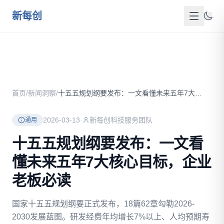
跳到主要内容
新每创
首页
关于我们
首页
/
新闻洞察
/
十五五规划纲要发布：一文看懂未来五年7大核心目标，企业老板必...
服务介绍
2026-03-13
·
新每创科技服务团队
通用
成功案例
十五五规划纲要发布：一文看
新闻洞察
懂未来五年7大核心目标，企业
政策资源
老板必读
FAQ
国家十五五规划纲要正式发布，18篇62章勾勒2026-
2030发展蓝图。研发经费年均增长7%以上、人均预期寿
联系我们