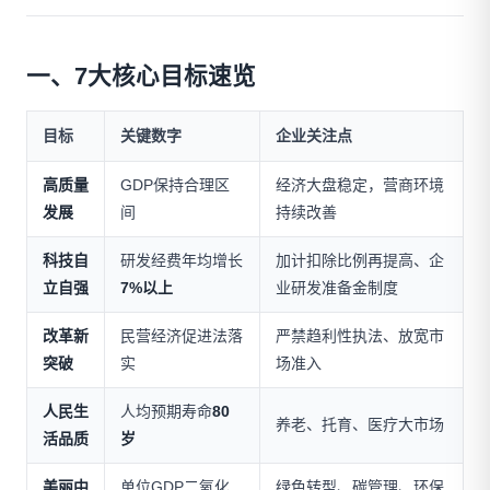
一、7大核心目标速览
目标
关键数字
企业关注点
高质量
GDP保持合理区
经济大盘稳定，营商环境
发展
间
持续改善
科技自
研发经费年均增长
加计扣除比例再提高、企
立自强
7%以上
业研发准备金制度
改革新
民营经济促进法落
严禁趋利性执法、放宽市
突破
实
场准入
人民生
人均预期寿命
80
养老、托育、医疗大市场
活品质
岁
美丽中
单位GDP二氧化
绿色转型、碳管理、环保