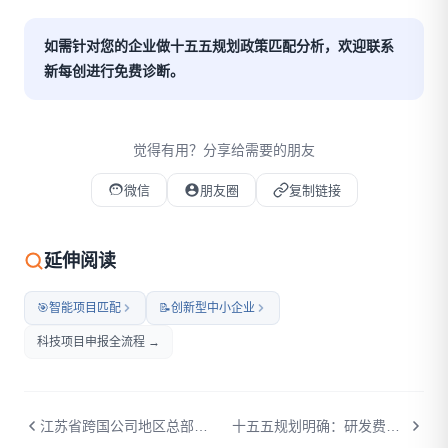
如需针对您的企业做十五五规划政策匹配分析，欢迎联系
新每创进行免费诊断。
觉得有用？分享给需要的朋友
微信
朋友圈
复制链接
微信扫码打开本文
延伸阅读
🎯
智能项目匹配
📝
创新型中小企业
科技项目申报全流程 →
江苏省跨国公司地区总部和功能性机构培育库申报：从入门到拿补贴的全流程攻略
十五五规划明确：研发费用加计扣除比例再提高+企业研发准备金制度，年投入500万研发的企业未来可多省税125万