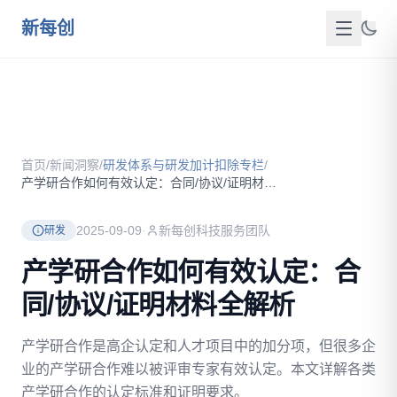
跳到主要内容
新每创
首页
关于我们
首页
/
新闻洞察
/
研发体系与研发加计扣除专栏
/
服务介绍
产学研合作如何有效认定：合同/协议/证明材料全解析
成功案例
2025-09-09
·
新每创科技服务团队
研发
新闻洞察
产学研合作如何有效认定：合
同/协议/证明材料全解析
政策资源
产学研合作是高企认定和人才项目中的加分项，但很多企
FAQ
业的产学研合作难以被评审专家有效认定。本文详解各类
联系我们
产学研合作的认定标准和证明要求。