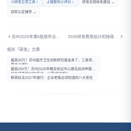
💡
研发立项工具
🔬
国家科小评价
研发合规体系建设 →
双软认定辅导 →
苏州2025年第6批软件企业年度评估公示：32家企业通过，文华财经、清研捷运、远大信息在列
2026研发费用加计扣除政策全解：最新变化与实操指南
打开微信扫一扫
相关「研发」文章
在微信内打开后分享给好友或
朋友圈
最高30万！苏州医疗卫生创新研究基金来了，三类项目
覆盖全梯队
最高200万！苏州2026年概念验证中心建设启动申报：
科技成果转化的"最初一公里"谁来跑？
新商标法2027年施行：企业老板必须知道的八大变化