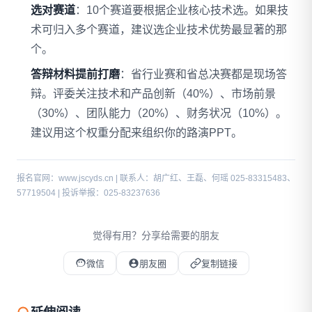
选对赛道
：10个赛道要根据企业核心技术选。如果技
术可归入多个赛道，建议选企业技术优势最显著的那
个。
答辩材料提前打磨
：省行业赛和省总决赛都是现场答
辩。评委关注技术和产品创新（40%）、市场前景
（30%）、团队能力（20%）、财务状况（10%）。
建议用这个权重分配来组织你的路演PPT。
报名官网：www.jscyds.cn | 联系人：胡广红、王磊、何瑶 025-83315483、
57719504 | 投诉举报：025-83237636
觉得有用？分享给需要的朋友
微信
朋友圈
复制链接
微信扫码打开本文