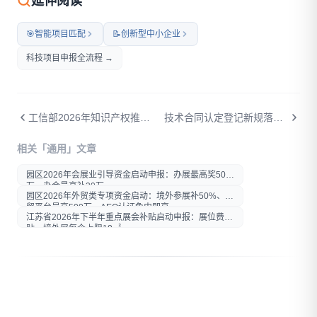
延伸阅读
🎯
智能项目匹配
📝
创新型中小企业
科技项目申报全流程 →
工信部2026年知识产权推进计划项目来了——企业怎么搭上这趟「国拨经费」快车？
技术合同认定登记新规落地：五类合同定义全厘清，税收优惠这样拿
打开微信扫一扫
相关「通用」文章
在微信内打开后分享给好友或
朋友圈
园区2026年会展业引导资金启动申报：办展最高奖50
万，办会最高补30万
园区2026年外贸类专项资金启动：境外参展补50%、外
贸平台最高500万、AEO认证免申即享
江苏省2026年下半年重点展会补贴启动申报：展位费补
贴，境外展每企上限18㎡