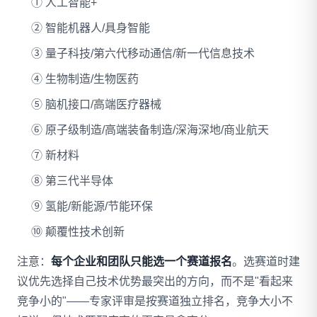
① 人工智能+
② 智能机器人/具身智能
③ 量子科技/第六代移动通信/新一代信息技术
④ 生物制造/生物医药
⑤ 脑机接口/高端医疗器械
⑥ 原子级制造/高端装备制造/深海深地/商业航天
⑦ 新材料
⑧ 第三代半导体
⑨ 氢能/新能源/节能环保
⑩ 颠覆性技术创新
注意：
每个企业和团队只能选一个赛道报名
。选赛道时建
议优先选择自己技术优势最突出的方向，而不是"看起来
竞争小的"——专家评审是按赛道独立排名，竞争大小不