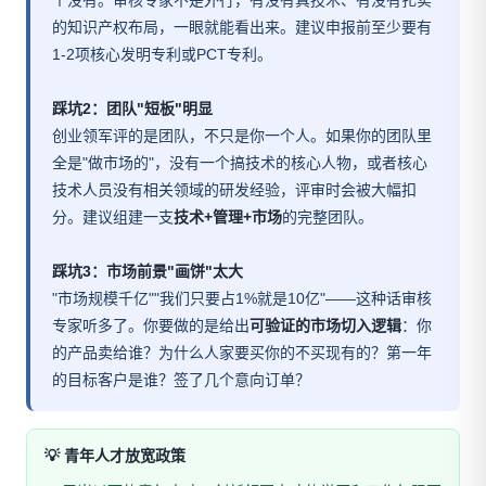
个没有。审核专家不是外行，有没有真技术、有没有扎实
的知识产权布局，一眼就能看出来。建议申报前至少要有
1-2项核心发明专利或PCT专利。
踩坑2：团队"短板"明显
创业领军评的是团队，不只是你一个人。如果你的团队里
全是"做市场的"，没有一个搞技术的核心人物，或者核心
技术人员没有相关领域的研发经验，评审时会被大幅扣
分。建议组建一支
技术+管理+市场
的完整团队。
踩坑3：市场前景"画饼"太大
"市场规模千亿""我们只要占1%就是10亿"——这种话审核
专家听多了。你要做的是给出
可验证的市场切入逻辑
：你
的产品卖给谁？为什么人家要买你的不买现有的？第一年
的目标客户是谁？签了几个意向订单？
💡 青年人才放宽政策