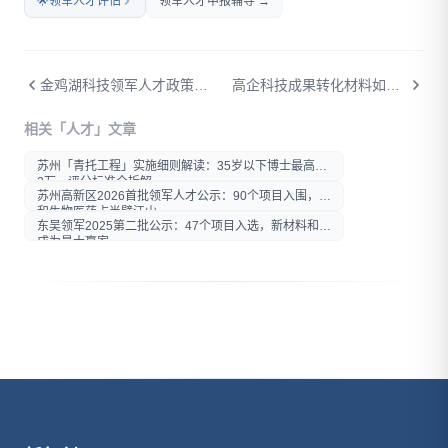
🌟
领军人才评估
领军人才申报辅导 →
金鸡湖科技领军人才政策升级：创业启动最高1000万，两套免租房+150万购房补贴怎么拿？
高企科技成果转化材料如何撰写：评审专家最看重什么
相关「人才」文章
打开微信扫一扫
苏州「青托工程」实施细则解读：35岁以下博士最高拿
在微信内打开后分享给好友或
2万，评分标准全拆解
朋友圈
苏州高新区2026首批领军人才公示：90个项目入围，AI
和生物医药占半壁江山
东吴领军2025第二批公示：47个项目入选，新材料和AI
成为最大赢家