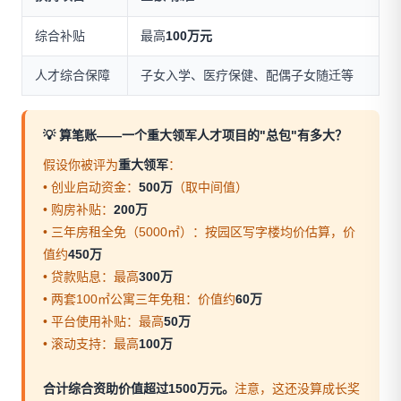
综合补贴
最高
100万元
人才综合保障
子女入学、医疗保健、配偶子女随迁等
💡 算笔账——一个重大领军人才项目的"总包"有多大？
假设你被评为
重大领军
：
• 创业启动资金：
500万
（取中间值）
• 购房补贴：
200万
• 三年房租全免（5000㎡）：按园区写字楼均价估算，价
值约
450万
• 贷款贴息：最高
300万
• 两套100㎡公寓三年免租：价值约
60万
• 平台使用补贴：最高
50万
• 滚动支持：最高
100万
合计综合资助价值超过1500万元。
注意，这还没算成长奖