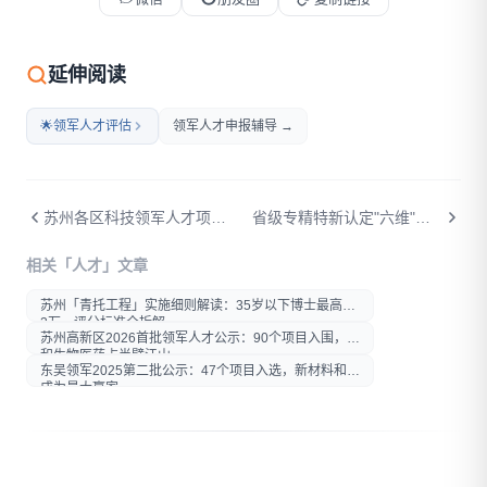
微信扫码打开本文
延伸阅读
🌟
领军人才评估
领军人才申报辅导 →
苏州各区科技领军人才项目中期检查指南：专家视角的评估逻辑与应对策略
省级专精特新认定"六维"评分体系深度解析
相关「人才」文章
打开微信扫一扫
苏州「青托工程」实施细则解读：35岁以下博士最高拿
在微信内打开后分享给好友或
2万，评分标准全拆解
朋友圈
苏州高新区2026首批领军人才公示：90个项目入围，AI
和生物医药占半壁江山
东吴领军2025第二批公示：47个项目入选，新材料和AI
成为最大赢家