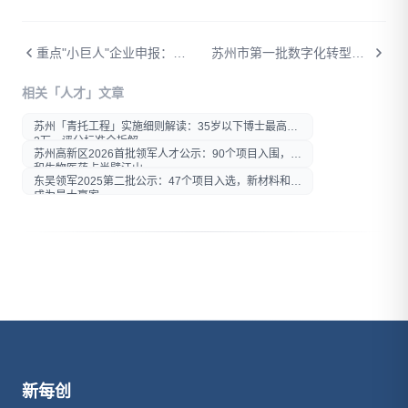
重点"小巨人"企业申报：最高600万中央财政支持详解
苏州市第一批数字化转型城市试点企业名单公示：35家企业首批通过验收
相关「人才」文章
打开微信扫一扫
苏州「青托工程」实施细则解读：35岁以下博士最高拿
在微信内打开后分享给好友或
2万，评分标准全拆解
朋友圈
苏州高新区2026首批领军人才公示：90个项目入围，AI
和生物医药占半壁江山
东吴领军2025第二批公示：47个项目入选，新材料和AI
成为最大赢家
新每创