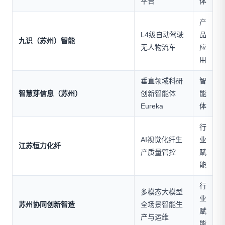
平台
体
产
L4级自动驾驶
品
九识（苏州）智能
无人物流车
应
用
垂直领域科研
智
智慧芽信息（苏州）
创新智能体
能
Eureka
体
行
AI视觉化纤生
业
江苏恒力化纤
产质量管控
赋
能
行
多模态大模型
业
苏州协同创新智造
全场景智能生
赋
产与运维
能