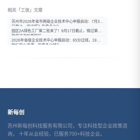
打开微信扫一扫
相关「工信」文章
在微信内打开后分享给好友或
朋友圈
苏州市2026年省市两级企业技术中心申报启动：7月30
日截止，谁该报？能拿多少？
园区2A绿色工厂第二批来了！9月17日截止，错过第一
批的这次别再踩坑
2026年省级企业技术中心申报启动：65分过线，19项
指标怎么凑满、能拿多少钱？
新每创
苏州新每创科技服务有限公司，专注科技型企业政策咨
询， 十年从业经验，已服务700+科技企业。