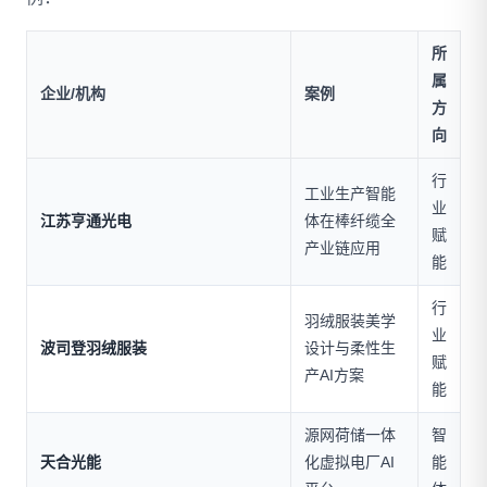
所
属
企业/机构
案例
方
向
行
工业生产智能
业
江苏亨通光电
体在棒纤缆全
赋
产业链应用
能
行
羽绒服装美学
业
波司登羽绒服装
设计与柔性生
赋
产AI方案
能
源网荷储一体
智
天合光能
化虚拟电厂AI
能