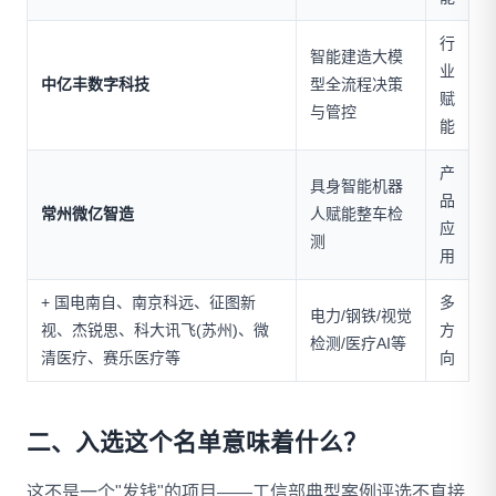
行
智能建造大模
业
中亿丰数字科技
型全流程决策
赋
与管控
能
产
具身智能机器
品
常州微亿智造
人赋能整车检
应
测
用
+ 国电南自、南京科远、征图新
多
电力/钢铁/视觉
视、杰锐思、科大讯飞(苏州)、微
方
检测/医疗AI等
清医疗、赛乐医疗等
向
二、入选这个名单意味着什么？
这不是一个"发钱"的项目——工信部典型案例评选不直接