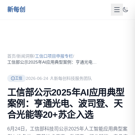
跳到主要内容
新每创
首页
关于我们
首页
/
新闻洞察
/
工信口项目申报专栏
/
服务介绍
工信部公示2025年AI应用典型案例：亨通光电、波司登、天合...
成功案例
2026-06-24
·
新每创科技服务团队
工信
新闻洞察
工信部公示2025年AI应用典型
案例：亨通光电、波司登、天
政策资源
合光能等20+苏企入选
FAQ
6月24日，工信部科技司公示2025年人工智能应用典型案
联系我们