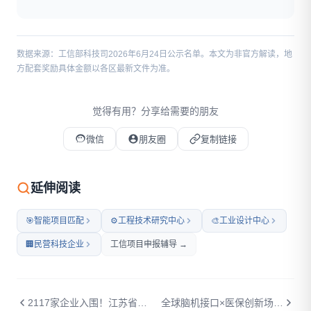
数据来源：工信部科技司2026年6月24日公示名单。本文为非官方解读，地
方配套奖励具体金额以各区最新文件为准。
觉得有用？分享给需要的朋友
微信
朋友圈
复制链接
微信扫码打开本文
延伸阅读
🎯
智能项目匹配
⚙️
工程技术研究中心
🎨
工业设计中心
🏢
民营科技企业
工信项目申报辅导 →
2117家企业入围！江苏省2026年专精特新"小巨人"第八批+复核公示：谁在榜上，谁能拿奖补？
全球脑机接口×医保创新场景大赛在杭州启动——国家医保局主办，脑控无人机/轮椅/打字等八大赛道，9月决赛