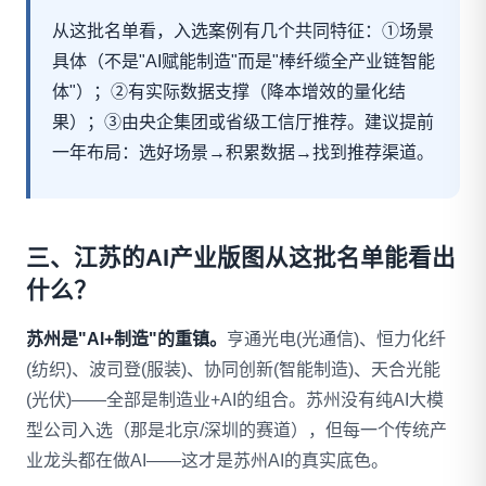
从这批名单看，入选案例有几个共同特征：①场景
具体（不是"AI赋能制造"而是"棒纤缆全产业链智能
体"）；②有实际数据支撑（降本增效的量化结
果）；③由央企集团或省级工信厅推荐。建议提前
一年布局：选好场景→积累数据→找到推荐渠道。
三、江苏的AI产业版图从这批名单能看出
什么？
苏州是"AI+制造"的重镇。
亨通光电(光通信)、恒力化纤
(纺织)、波司登(服装)、协同创新(智能制造)、天合光能
(光伏)——全部是制造业+AI的组合。苏州没有纯AI大模
型公司入选（那是北京/深圳的赛道），但每一个传统产
业龙头都在做AI——这才是苏州AI的真实底色。