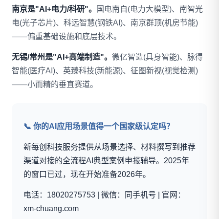
南京是"AI+电力/科研"。
国电南自(电力大模型)、南智光
电(光子芯片)、科远智慧(钢铁AI)、南京群顶(机房节能)
——偏重基础设施和底层技术。
无锡/常州是"AI+高端制造"。
微亿智造(具身智能)、脉得
智能(医疗AI)、英臻科技(新能源)、征图新视(视觉检测)
——小而精的垂直赛道。
📞 你的AI应用场景值得一个国家级认定吗？
新每创科技服务提供从场景选择、材料撰写到推荐
渠道对接的全流程AI典型案例申报辅导。2025年
的窗口已过，现在开始准备2026年。
电话：18020275753 | 微信：同手机号 | 官网：
xm-chuang.com