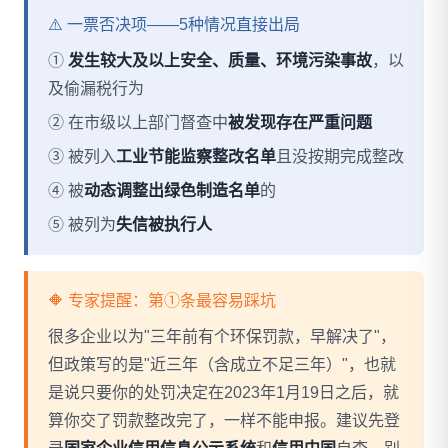
⚠️ 一票否决项——5种情况直接出局
①
发生较大及以上安全、质量、环境污染事故
，以
及偷漏税行为
② 在市级以上部门督查中
被发现存在严重问题
③ 被列入
工业节能监察整改名单
且没按期完成整改
④ 被
动态调整出绿色制造名单
的
⑤ 被列为
失信被执行人
🔶 专家提醒：第①条最容易踩坑
很多企业以为"三年前有个环保罚款，早解决了"，
但政策写的是"近三年（含成立不足三年）"，也就
是说只要你的处罚决定在2023年1月19日之后，就
算你交了罚款整改完了，一样不能申报。建议先登