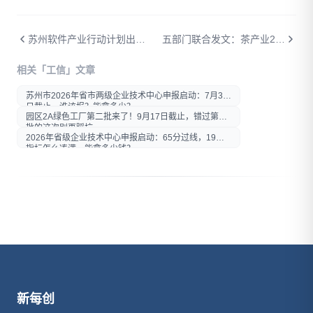
苏州软件产业行动计划出炉：4000亿目标下，企业怎么把钱"领到手"？
五部门联合发文：茶产业2030年要干到1.5万亿，企业可冲智能工厂、首台套、单项冠军
打开微信扫一扫
相关「工信」文章
在微信内打开后分享给好友或
朋友圈
苏州市2026年省市两级企业技术中心申报启动：7月30
日截止，谁该报？能拿多少？
园区2A绿色工厂第二批来了！9月17日截止，错过第一
批的这次别再踩坑
2026年省级企业技术中心申报启动：65分过线，19项
指标怎么凑满、能拿多少钱？
新每创