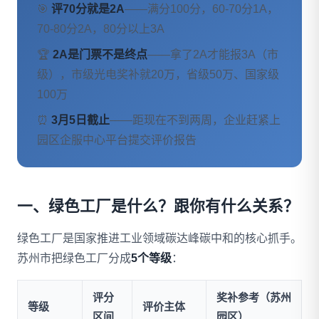
🎯
评70分就是2A
——满分100分，60-70分1A，
70-80分2A，80分以上3A
🏆
2A是门票不是终点
——拿了2A才能报3A（市
级），市级光电奖补就20万，省级50万、国家级
100万
⏰
3月5日截止
——距现在不到两周，企业赶紧上
园区企服中心平台提交评价报告
一、绿色工厂是什么？跟你有什么关系？
绿色工厂是国家推进工业领域碳达峰碳中和的核心抓手。
苏州市把绿色工厂分成
5个等级
：
评分
奖补参考（苏州
等级
评价主体
区间
园区）