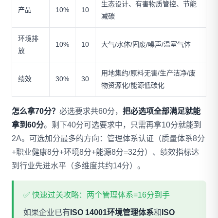
生态设计、有害物质管控、节能
产品
10%
10
减碳
环境排
10%
10
大气/水体/固废/噪声/温室气体
放
用地集约/原料无害/生产洁净/废
绩效
30%
30
物资源化/能源低碳化
怎么拿70分？
必选要求共60分，
把必选项全部满足就能
拿到60分
。剩下40分可选要求中，只需再拿10分就能到
2A。可选加分最多的方向：管理体系认证（质量体系8分
+职业健康8分+环境8分+能源8分=32分）、绩效指标达
到行业先进水平（多维度共约14分）。
✅ 快速过关攻略：两个管理体系=16分到手
如果企业已有
ISO 14001环境管理体系
和
ISO