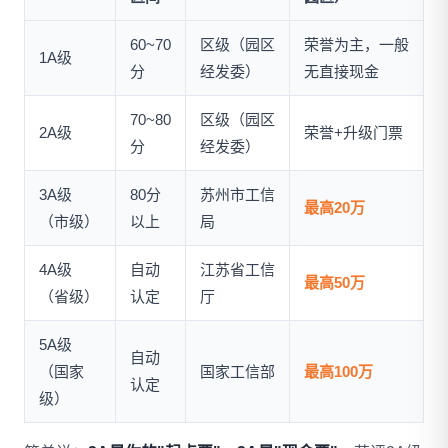
60~70
区级（园区
荣誉为主，一般
1A级
分
经发委）
无直接现金
70~80
区级（园区
2A级
荣誉+升级门票
分
经发委）
3A级
80分
苏州市工信
最高20万
（市级）
以上
局
4A级
自动
江苏省工信
最高50万
（省级）
认定
厅
5A级
自动
（国家
国家工信部
最高100万
认定
级）