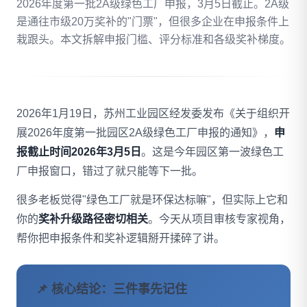
2026年度第一批2A级绿色工厂申报，3月5日截止。2A级
是通往市级20万奖补的"门票"，但很多企业在申报条件上
拨打 18020275753
栽跟头。本文拆解申报门槛、评分标准和各级奖补梯度。
免费自评
2026年1月19日，苏州工业园区经发委发布《关于组织开
展2026年度第一批园区2A级绿色工厂申报的通知》，
申
报截止时间2026年3月5日
。这是今年园区第一波绿色工
厂申报窗口，错过了就只能等下一批。
很多老板觉得"绿色工厂就是环保达标嘛"，但实际上它和
你的
奖补升级路径密切相关
。今天从项目审核专家视角，
帮你把申报条件和奖补逻辑掰开揉碎了讲。
📌 核心结论：三件事先记住