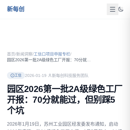
跳到主要内容
新每创
首页
关于我们
首页
/
新闻洞察
/
工信口项目申报专栏
/
服务介绍
园区2026第一批2A级绿色工厂开报：70分就能过，但别踩5...
成功案例
2026-01-19
·
新每创科技服务团队
工信
新闻洞察
园区2026第一批2A级绿色工厂
开报：70分就能过，但别踩5
政策资源
个坑
FAQ
2026年1月19日，苏州工业园区经发委发布通知，启动
联系我们