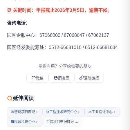
⏰ 关键时间：申报截止2026年3月5日，逾期不候。
咨询电话：
园区企服中心：67068000 / 67068047 / 67062137
园区经发委能源处：0512-66681010 / 0512-66681034
觉得有用？分享给需要的朋友
微信
朋友圈
复制链接
微信扫码打开本文
延伸阅读
🎯
智能项目匹配
⚙️
工程技术研究中心
🎨
工业设计中心
🏢
民营科技企业
工信项目申报辅导 →