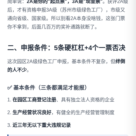
简单说：
2A是你的"起点票"，3A是"现金票"
。获评2A级
后，才有资格申报3A级（苏州市级绿色工厂），市级又
通向省级、国家级。所以别看2A本身没啥钱，这张门票
你不拿到，后面几百万的奖补通路就断了。
二、申报条件：5条硬杠杠+4个一票否决
这次园区2A级绿色工厂申报，基本条件不复杂，但
绊倒
的人不少
。
✅ 基本条件（三条都满足才能报）
1.
在园区工商登记注册
、具有独立法人资格的企业
2.
生产经营状况良好
，有健全的生产经营管理制度
3.
近三年无以下重大违规记录