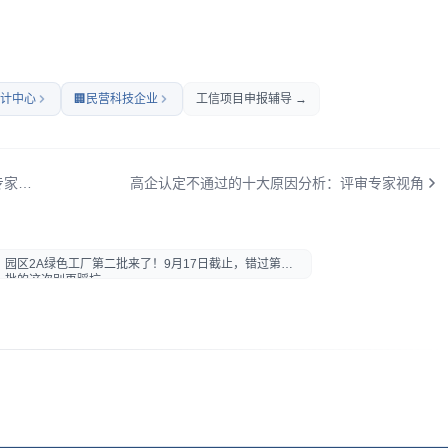
计中心
🏢
民营科技企业
工信项目申报辅导 →
2026年苏州工业园区标准化人才资助申报：委员/专家最高30万/家，4月15日截止！
高企认定不通过的十大原因分析：评审专家视角
园区2A绿色工厂第二批来了！9月17日截止，错过第一
批的这次别再踩坑