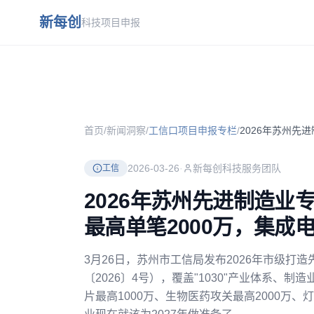
跳到主要内容
新每创
科技项目申报
首页
/
新闻洞察
/
工信口项目申报专栏
/
2026-03-26
·
新每创科技服务团队
工信
2026年苏州先进制造业
最高单笔2000万，集成
3月26日，苏州市工信局发布2026年市级
〔2026〕4号），覆盖"1030"产业体系、制
片最高1000万、生物医药攻关最高2000万、