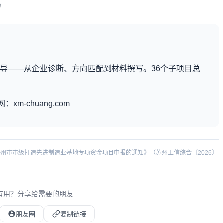
局
导——从企业诊断、方向匹配到材料撰写。36个子项目总
：xm-chuang.com
年苏州市市级打造先进制造业基地专项资金项目申报的通知》（苏州工信综合〔2026〕
有用？分享给需要的朋友
朋友圈
复制链接