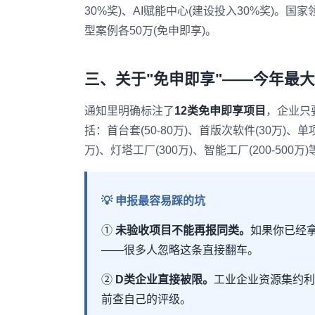
30%奖)、AI赋能中心(建设投入30%奖)。
型案例各50万(免申即享)。
三、关于"免申即享"——今年最
通知里明确标注了
12类免申即享项目
，企业只
括：首台套(50-80万)、首版次软件(30万)、单项
万)、灯塔工厂(300万)、智能工厂(200-500万)
💡 申报最容易踩的坑
①
未验收项目不能再报同类。
如果你已经
——很多人忽略这条直接翻车。
②
D类企业直接被限。
工业企业资源集约利
前查自己的评级。