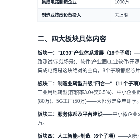
集成电路制造企业
1000万
制造业技改设备投入
无上限
二、四大板块具体内容
板块一："1030"产业体系发展（18个子项）
—
路测试/示范场景)、软件(产业园/工业软件/开源
集成电路是这块绝对的主角，8个子项都跟芯
板块二：制造业转型升级"四合一"（11个子项
工业用地转型(容积率3.0+奖0.5%)、中小企
(80万)、5G工厂(50万)——大部分是免申即享
板块三：服务体系及平台建设
——中小微企业公
万。
板块四：人工智能+制造（6个子项）
——AI典