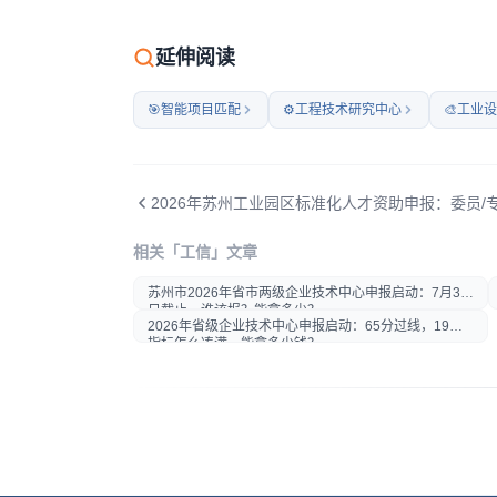
微信扫码打开本文
延伸阅读
🎯
智能项目匹配
⚙️
工程技术研究中心
🎨
工业设
相关「工信」文章
打开微信扫一扫
苏州市2026年省市两级企业技术中心申报启动：7月30
在微信内打开后分享给好友或
日截止，谁该报？能拿多少？
朋友圈
2026年省级企业技术中心申报启动：65分过线，19项
指标怎么凑满、能拿多少钱？