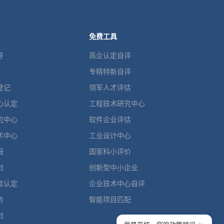
免费工具
导
高企认定自评
专精特新自评
登记
领军人才评估
心认定
工程技术研究中心
究中心
软件企业评估
术中心
工业设计中心
报
国家科小评价
划
创新型中小企业
套认定
企业技术中心自评
务
智能项目匹配
划