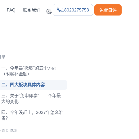
FAQ
联系我们
18020275753
免费自评
目录
一、今年最"撒钱"的五个方向
（附奖补金额）
二、四大板块具体内容
三、关于"免申即享"——今年最
大的变化
四、今年没赶上，2027年怎么准
备？
回到顶部