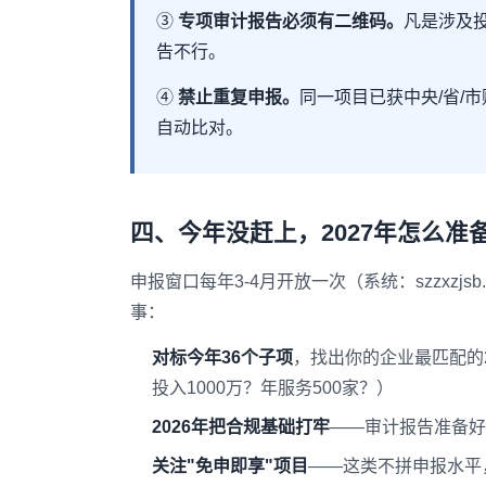
③
专项审计报告必须有二维码。
凡是涉及
告不行。
④
禁止重复申报。
同一项目已获中央/省/
自动比对。
四、今年没赶上，2027年怎么准
申报窗口每年3-4月开放一次（系统：szzxzj
事：
对标今年36个子项
，找出你的企业最匹配的2
投入1000万？年服务500家？）
2026年把合规基础打牢
——审计报告准备好
关注"免申即享"项目
——这类不拼申报水平