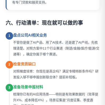
有专门贷款和融资支持。
六、行动清单：现在就可以做的事
盘点公司AI相关业务
1
不管你是做了AI产品、用了AI技术、还是建了AI产线，先梳
理清楚。对照方案中11个行业赛道（制造/金融/医疗/能源/交
通等），确定你属于哪个赛道。
检查资质缺口
2
对照梯度培育：你现在是高企吗？满足专精特新条件吗？研
发投入够不够申报创新联合体？提前补短板。
准备场景申报材料
3
梳理你已有的AI应用场景——特别是有效果数据的（效率提
升X%、成本降低X%）。场景征集是"月度征集、季度遴