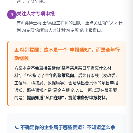
选"，早交早评。
关注人才专项申报
4
有AI类博士/硕士/高级工程师的团队，重点关注领军人才计
划"AI专项"和紧缺人才计划"AI专项"的申报窗口。
⚠️ 特别提醒：这不是一个"申报通知"，而是全年行
动纲领
方案本身不会直接告诉你"某年某月某日前提交什么材
料"，但它指明了
全年的政策风向
。后续各条线（发改委、
工信局、科技局、数据局等）会陆续出台具体的项目申报
通知，那些通知才是"真金白银"的入口。所以现在最重要
的是：
提前知道"风口在哪"，提前准备好申报材料
。
📞 不确定你的企业属于哪些赛道？不知道怎么争