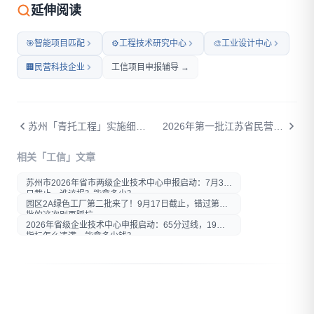
微信扫码打开本文
延伸阅读
🎯
智能项目匹配
⚙️
工程技术研究中心
🎨
工业设计中心
🏢
民营科技企业
工信项目申报辅导 →
苏州「青托工程」实施细则解读：35岁以下博士最高拿2万，评分标准全拆解
2026年第一批江苏省民营科技企业备案公示：2101家入选，这个"全省通行证"你的企业拿到了吗？
打开微信扫一扫
相关「工信」文章
在微信内打开后分享给好友或
朋友圈
苏州市2026年省市两级企业技术中心申报启动：7月30
日截止，谁该报？能拿多少？
园区2A绿色工厂第二批来了！9月17日截止，错过第一
批的这次别再踩坑
2026年省级企业技术中心申报启动：65分过线，19项
指标怎么凑满、能拿多少钱？