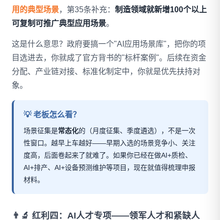
用的典型场景
，第35条补充：
制造领域就新增100个以上
可复制可推广典型应用场景
。
这是什么意思？政府要搞一个"AI应用场景库"，把你的项
目选进去，你就成了官方背书的"标杆案例"。后续在资金
分配、产业链对接、标准化制定中，你就是优先扶持对
象。
💡 老板怎么看？
场景征集是
常态化
的（月度征集、季度遴选），不是一次
性窗口。越早上车越好——早期入选的场景竞争小、关注
度高，后面卷起来了就难了。如果你已经在做AI+质检、
AI+排产、AI+设备预测维护等项目，现在就值得梳理申报
材料。
👨‍🔬 红利四：AI人才专项——领军人才和紧缺人