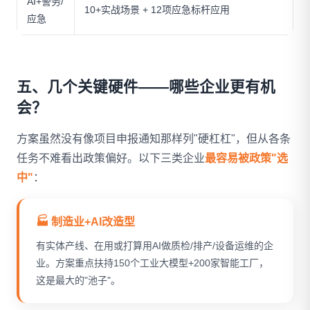
AI+警务/
10+实战场景 + 12项应急标杆应用
应急
五、几个关键硬件——哪些企业更有机
会？
方案虽然没有像项目申报通知那样列"硬杠杠"，但从各条
任务不难看出政策偏好。以下三类企业
最容易被政策"选
中"
：
🏭 制造业+AI改造型
有实体产线、在用或打算用AI做质检/排产/设备运维的企
业。方案重点扶持150个工业大模型+200家智能工厂，
这是最大的"池子"。