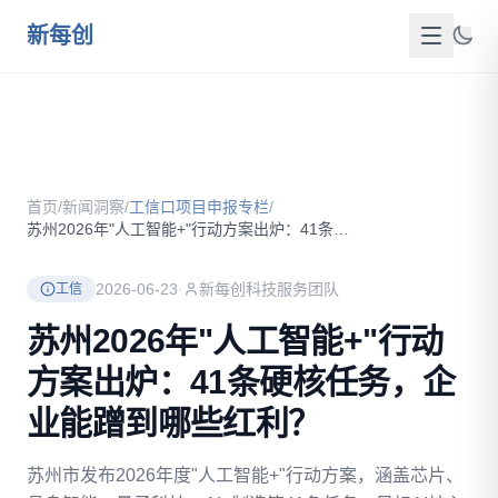
跳到主要内容
新每创
首页
关于我们
首页
/
新闻洞察
/
工信口项目申报专栏
/
服务介绍
苏州2026年"人工智能+"行动方案出炉：41条硬核任务，企...
成功案例
2026-06-23
·
新每创科技服务团队
工信
新闻洞察
苏州2026年"人工智能+"行动
方案出炉：41条硬核任务，企
政策资源
业能蹭到哪些红利？
FAQ
苏州市发布2026年度"人工智能+"行动方案，涵盖芯片、
联系我们