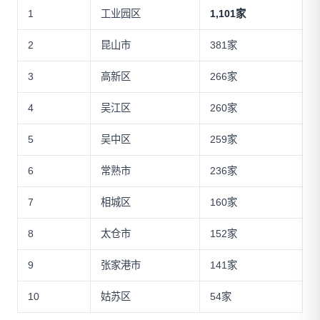
1
工业园区
1,101家
2
昆山市
381家
3
高新区
266家
4
吴江区
260家
5
吴中区
259家
6
常熟市
236家
7
相城区
160家
8
太仓市
152家
9
张家港市
141家
10
姑苏区
54家