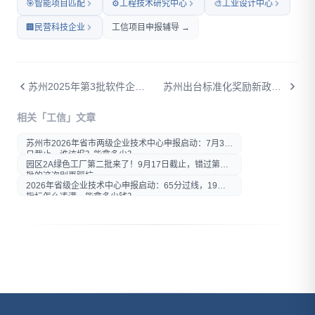
🎯
智能项目匹配
⚙️
工程技术研究中心
🎨
工业设计中心
🏢
民营科技企业
工信项目申报辅导 →
苏州2025年第3批软件企业年度评估公示：30家企业通过，大悦医疗、魔元术、博远容天在列
苏州出台标准化奖励新政：主导国际标准奖100万、国标50万，有效期至2027年底
打开微信扫一扫
相关「工信」文章
在微信内打开后分享给好友或
朋友圈
苏州市2026年省市两级企业技术中心申报启动：7月30
日截止，谁该报？能拿多少？
园区2A绿色工厂第二批来了！9月17日截止，错过第一
批的这次别再踩坑
2026年省级企业技术中心申报启动：65分过线，19项
指标怎么凑满、能拿多少钱？