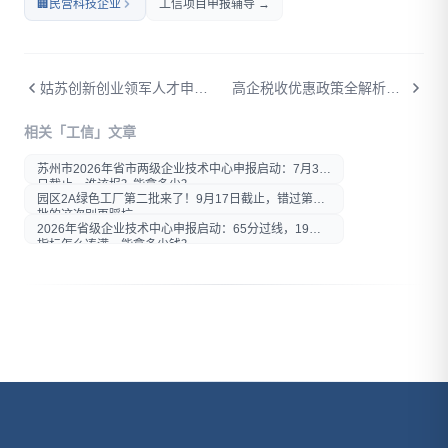
🏢
民营科技企业
工信项目申报辅导 →
姑苏创新创业领军人才申报指南：市级领军项目全解析
高企税收优惠政策全解析：不仅仅是15%所得税
打开微信扫一扫
相关「工信」文章
在微信内打开后分享给好友或
朋友圈
苏州市2026年省市两级企业技术中心申报启动：7月30
日截止，谁该报？能拿多少？
园区2A绿色工厂第二批来了！9月17日截止，错过第一
批的这次别再踩坑
2026年省级企业技术中心申报启动：65分过线，19项
指标怎么凑满、能拿多少钱？