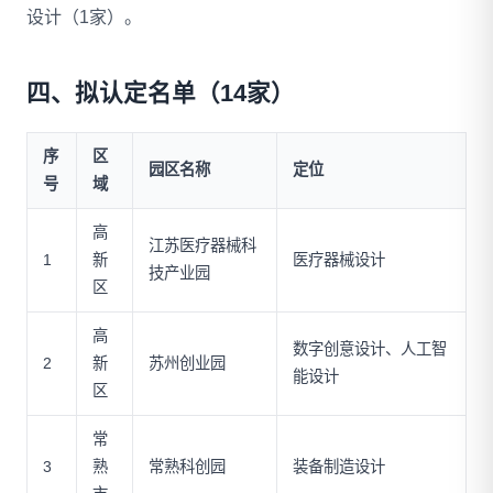
设计（1家）。
四、拟认定名单（14家）
序
区
园区名称
定位
号
域
高
江苏医疗器械科
1
新
医疗器械设计
技产业园
区
高
数字创意设计、人工智
2
新
苏州创业园
能设计
区
常
3
熟
常熟科创园
装备制造设计