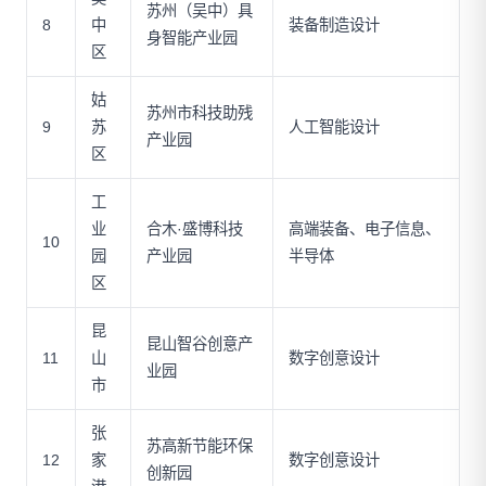
苏州（吴中）具
8
中
装备制造设计
身智能产业园
区
姑
苏州市科技助残
9
苏
人工智能设计
产业园
区
工
业
合木·盛博科技
高端装备、电子信息、
10
园
产业园
半导体
区
昆
昆山智谷创意产
11
山
数字创意设计
业园
市
张
苏高新节能环保
12
家
数字创意设计
创新园