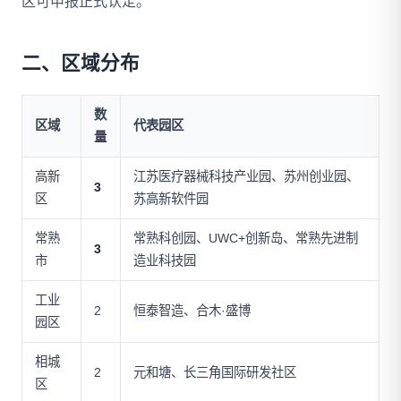
区可申报正式认定。
二、区域分布
数
区域
代表园区
量
高新
江苏医疗器械科技产业园、苏州创业园、
3
区
苏高新软件园
常熟
常熟科创园、UWC+创新岛、常熟先进制
3
市
造业科技园
工业
2
恒泰智造、合木·盛博
园区
相城
2
元和塘、长三角国际研发社区
区