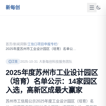
跳到主要内容
新每创
首页
关于我们
首页
/
新闻洞察
/
工信口项目申报专栏
/
服务介绍
2025年度苏州市工业设计园区（培育）名单公示：14家园区入...
成功案例
2025-10-31
·
新每创科技服务团队
工信
新闻洞察
2025年度苏州市工业设计园区
（培育）名单公示：14家园区
政策资源
入选，高新区成最大赢家
FAQ
苏州市工信局公示2025年度工业设计园区（培育）名
联系我们