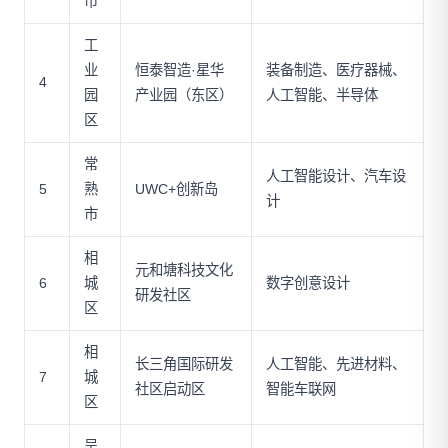
市
工
业
恒泰智造·星华
装备制造、医疗器械、
4
园
产业园（东区）
人工智能、半导体
区
常
人工智能设计、汽车设
5
熟
UWC+创新岛
计
市
相
元和塘科技文化
6
城
数字创意设计
研发社区
区
相
长三角国际研发
人工智能、先进材料、
7
城
社区启动区
智能车联网
区
吴