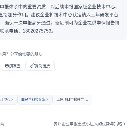
申报体系中的重要资质，对后续申报国家级企业技术中心、
有直接加分作用。建议企业将技术中心认定纳入三年研发平台
，确保一次申报高分通过。新每创可为企业提供申请报告撰
话：18020275753。
有用？分享给需要的朋友
朋友圈
复制链接
计中心
🏢
民营科技企业
工信项目申报辅导 →
江苏省新技术新产品认定管理办法正式出台："三首两新"有了统一管理规范
苏州企业申报重点小巨人的优势与策略