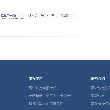
园区2A绿色工厂第二批来了！9月17日截止，错过第一
批的这次别再踩坑
申报专栏
服务介绍
高企认定申报专栏
高企认定辅
专精特新「小巨人」申报专栏
双软认定
科技领军人才申报专栏
软件著作权