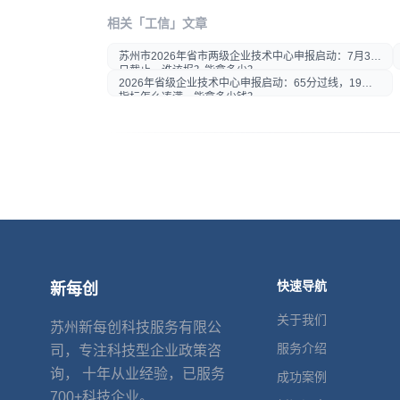
相关「工信」文章
打开微信扫一扫
苏州市2026年省市两级企业技术中心申报启动：7月30
在微信内打开后分享给好友或
日截止，谁该报？能拿多少？
朋友圈
2026年省级企业技术中心申报启动：65分过线，19项
指标怎么凑满、能拿多少钱？
快速导航
新每创
关于我们
苏州新每创科技服务有限公
服务介绍
司，专注科技型企业政策咨
询， 十年从业经验，已服务
成功案例
700+科技企业。