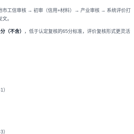
地市工信审核 → 初审（信用+材料）→ 产业审核 → 系统评价打
及发文。
65分（不含）
，低于认定复核的65分标准，评价复核形式更灵活
1）
3）