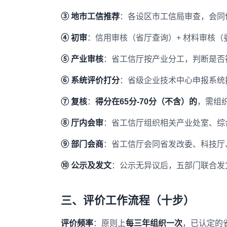
③ 地市工信推荐
：各设区市工信局审查，会同
④ 初审
：信用审核（省厅查询）+ 材料审核
⑤ 产业审核
：省工信厅按产业分工，判断是否
⑥ 系统评价打分
：省级企业技术中心申报系统
⑦ 复核
：
得分在65分-70分（不含）的
，需组
⑧ 厅内会审
：省工信厅组织相关产业处室、综
⑨ 部门会商
：省工信厅会同省发改委、科技厅
⑩ 公示及发文
：公示无异议后，五部门联合发
三、评价工作流程（十步）
评价频率
：原则上
每三年组织一次
，已认定的