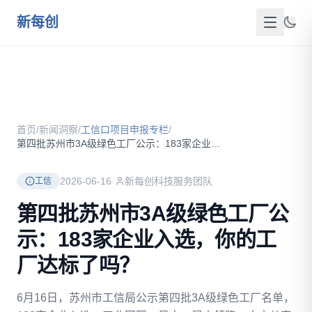
跳到主要内容
新每创
首页
关于我们
首页
/
新闻洞察
/
工信口项目申报专栏
/
服务介绍
第四批苏州市3A级绿色工厂公示：183家企业入选，你的工厂达...
成功案例
2026-06-16
·
新每创科技服务团队
工信
新闻洞察
第四批苏州市3A级绿色工厂公
示：183家企业入选，你的工
政策资源
厂达标了吗？
FAQ
6月16日，苏州市工信局公示第四批3A级绿色工厂名单，
联系我们