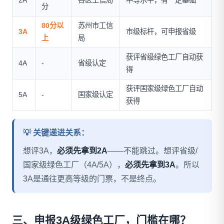
分
80分以
苏州市工信
3A
市级标杆，可申报省级
上
局
获评省级绿色工厂自动获
4A
-
省级认定
得
获评国家级绿色工厂自动
5A
-
国家级认定
获得
💡 关键递进关系：
想评3A，
必须先拿到2A
——不能跳过。想评省级/
国家级绿色工厂（4A/5A），
必须先拿到3A
。所以
3A是通往更高等级的门票，不是终点。
三、申报3A级绿色工厂，门槛在哪？