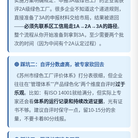
实施方案明确规定：申报3A级绿色工厂的企业需获
评2A级绿色工厂。很多企业不知道这个递进规则，
直接准备了3A的申报材料交给市局，结果被退回
——
必须先联系区工信局走1A→2A→3A的路径
。
整个流程从你开始准备到拿到3A，至少需要两个批
次的时间（因为中间有个2A认定过程）。
🔵 踩坑二：自评分数虚高，被专家砍回去
《苏州市绿色工厂评价体系》打分表很细，但企业
往往在"管理体系""产品绿色化"两个维度自评时
过于
乐观
。比如：有ISO 14001就给满分，但实际上专
家还会看
体系的运行记录和持续改进证据
，光有证
书不够。建议自评时保守一点，留10-15分的余
量，不要卡着80分线报。