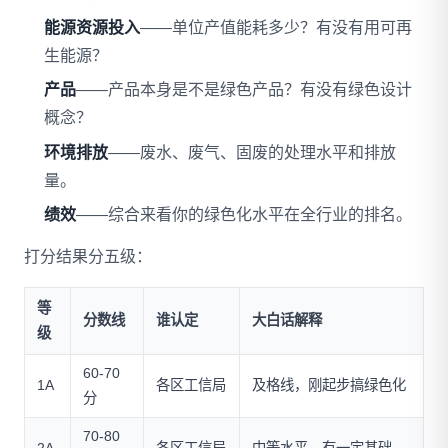
能源资源投入
——单位产值能耗多少？有没有用可再
生能源？
产品
——产品本身是不是绿色产品？有没有绿色设计
概念？
环境排放
——废水、废气、固废的处理水平和排放
量。
绩效
——综合来看你的绿色化水平在全行业的排名。
打分结果分五级：
等
分数线
谁认定
大白话解释
级
60-70
1A
各区工信局
及格线，刚起步搞绿色化
分
70-80
2A
各区工信局
中等水平，有一定基础