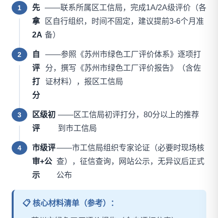
先
——联系所属区工信局，完成1A/2A级评价（各
1
拿
区自行组织，时间不固定，建议提前3-6个月准
2A
备）
自
——参照《苏州市绿色工厂评价体系》逐项打
2
评
分，撰写《苏州市绿色工厂评价报告》（含佐
打
证材料），报区工信局
分
区级初
——区工信局初评打分，80分以上的推荐
3
评
到市工信局
市级评
——市工信局组织专家论证（必要时现场核
4
审+公
查），征信查询，网站公示，无异议后正式
示
公布
📋 核心材料清单（参考）：