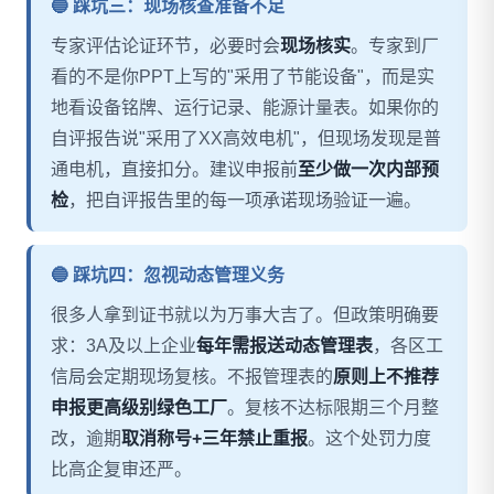
🔵 踩坑三：现场核查准备不足
专家评估论证环节，必要时会
现场核实
。专家到厂
看的不是你PPT上写的"采用了节能设备"，而是实
地看设备铭牌、运行记录、能源计量表。如果你的
自评报告说"采用了XX高效电机"，但现场发现是普
通电机，直接扣分。建议申报前
至少做一次内部预
检
，把自评报告里的每一项承诺现场验证一遍。
🔵 踩坑四：忽视动态管理义务
很多人拿到证书就以为万事大吉了。但政策明确要
求：3A及以上企业
每年需报送动态管理表
，各区工
信局会定期现场复核。不报管理表的
原则上不推荐
申报更高级别绿色工厂
。复核不达标限期三个月整
改，逾期
取消称号+三年禁止重报
。这个处罚力度
比高企复审还严。