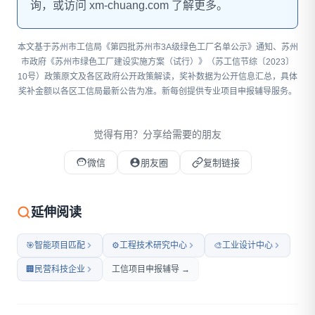
询，或访问 xm-chuang.com 了解更多。
本文基于苏州市工信局《第四批苏州市3A级绿色工厂名单公示》通知、苏州
市政府《苏州市绿色工厂建设实施方案（试行）》（苏工信节综〔2023〕
10号）政策原文及各区政府公开政策解读，奖补数据为公开信息汇总，具体
奖补金额以各区工信局最新公告为准。新每创提供专业项目申报辅导服务。
觉得有用？分享给需要的朋友
微信
朋友圈
复制链接
微信扫码打开本文
延伸阅读
🎯
智能项目匹配
⚙️
工程技术研究中心
🎨
工业设计中心
🏢
民营科技企业
工信项目申报辅导 →