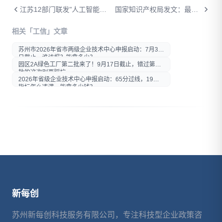
江苏12部门联发"人工智能+消费"方案：Token券、苏品苏货、首台套——AI企业红利清单来了
国家知识产权局发文：最全省钱攻略来了！中小企业怎么白嫖知识产权公共服务？
打开微信扫一扫
相关「工信」文章
在微信内打开后分享给好友或
朋友圈
苏州市2026年省市两级企业技术中心申报启动：7月30
日截止，谁该报？能拿多少？
园区2A绿色工厂第二批来了！9月17日截止，错过第一
批的这次别再踩坑
2026年省级企业技术中心申报启动：65分过线，19项
指标怎么凑满、能拿多少钱？
新每创
苏州新每创科技服务有限公司，专注科技型企业政策咨